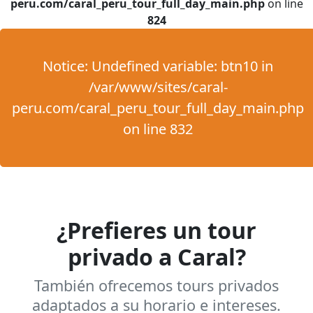
peru.com/caral_peru_tour_full_day_main.php
on line
824
Notice
: Undefined variable: btn10 in
/var/www/sites/caral-
peru.com/caral_peru_tour_full_day_main.php
on line
832
¿Prefieres un tour
privado a Caral?
También ofrecemos tours privados
adaptados a su horario e intereses.